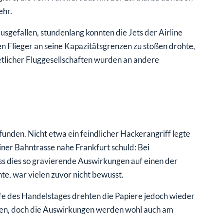
ehr.
sgefallen, stundenlang konnten die Jets der Airline
n Flieger an seine Kapazitätsgrenzen zu stoßen drohte,
etlicher Fluggesellschaften wurden an andere
unden. Nicht etwa ein feindlicher Hackerangriff legte
iner Bahntrasse nahe Frankfurt schuld: Bei
s dies so gravierende Auswirkungen auf einen der
e, war vielen zuvor nicht bewusst.
ufe des Handelstages drehten die Papiere jedoch wieder
rden, doch die Auswirkungen werden wohl auch am