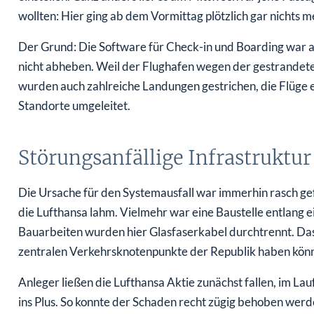
wollten: Hier ging ab dem Vormittag plötzlich gar nichts m
Der Grund: Die Software für Check-in und Boarding war au
nicht abheben. Weil der Flughafen wegen der gestrandete
wurden auch zahlreiche Landungen gestrichen, die Flüge 
Standorte umgeleitet.
Störungsanfällige Infrastruktur
Die Ursache für den Systemausfall war immerhin rasch gef
die Lufthansa lahm. Vielmehr war eine Baustelle entlang e
Bauarbeiten wurden hier Glasfaserkabel durchtrennt. Das
zentralen Verkehrsknotenpunkte der Republik haben könnt
Anleger ließen die Lufthansa Aktie zunächst fallen, im La
ins Plus. So konnte der Schaden recht zügig behoben we