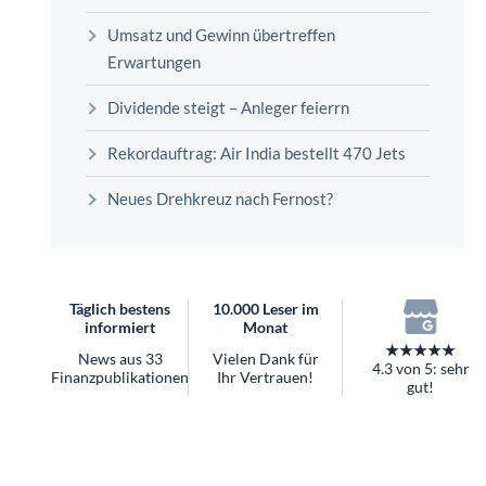
überhaupt?
Umsatz und Gewinn übertreffen
Worauf Sie bei ETFs achten sollten
Erwartungen
Dividende steigt – Anleger feierrn
Rekordauftrag: Air India bestellt 470 Jets
Neues Drehkreuz nach Fernost?
Täglich bestens
10.000 Leser im
informiert
Monat
★★★★★
News aus 33
Vielen Dank für
4.3 von 5: sehr
Finanzpublikationen
Ihr Vertrauen!
gut!