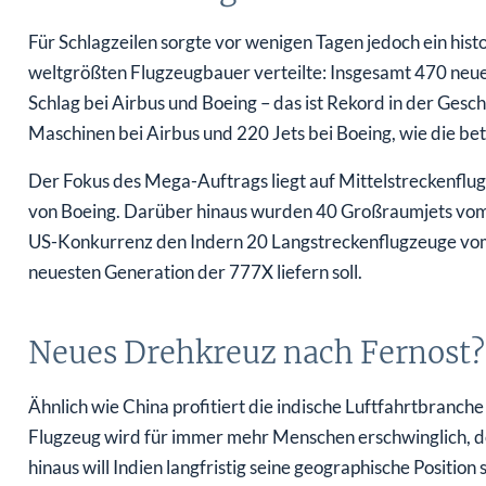
Für Schlagzeilen sorgte vor wenigen Tagen jedoch ein hist
weltgrößten Flugzeugbauer verteilte: Insgesamt 470 neue 
Schlag bei Airbus und Boeing – das ist Rekord in der Geschi
Maschinen bei Airbus und 220 Jets bei Boeing, wie die be
Der Fokus des Mega-Auftrags liegt auf Mittelstreckenfl
von Boeing. Darüber hinaus wurden 40 Großraumjets vom 
US-Konkurrenz den Indern 20 Langstreckenflugzeuge vo
neuesten Generation der 777X liefern soll.
Neues Drehkreuz nach Fernost?
Ähnlich wie China profitiert die indische Luftfahrtbranche
Flugzeug wird für immer mehr Menschen erschwinglich, d
hinaus will Indien langfristig seine geographische Positio