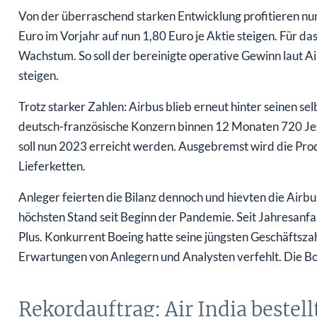
Von der überraschend starken Entwicklung profitieren nun
Euro im Vorjahr auf nun 1,80 Euro je Aktie steigen. Für 
Wachstum. So soll der bereinigte operative Gewinn laut A
steigen.
Trotz starker Zahlen: Airbus blieb erneut hinter seinen se
deutsch-französische Konzern binnen 12 Monaten 720 Jets 
soll nun 2023 erreicht werden. Ausgebremst wird die Pro
Lieferketten.
Anleger feierten die Bilanz dennoch und hievten die Airb
höchsten Stand seit Beginn der Pandemie. Seit Jahresanfan
Plus. Konkurrent Boeing hatte seine jüngsten Geschäftsza
Erwartungen von Anlegern und Analysten verfehlt. Die Boe
Rekordauftrag: Air India bestell