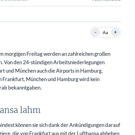
SHOP
SHOP
WEBINARE
WEBINARE
RATGEBER
RATGEBER
-
+
Aa
SHOP
WEBINARE
RATGEBER
m morgigen Freitag werden an zahlreichen großen
en. Von den 24-stündigen Arbeitsniederlegungen
rt und München auch die Airports in Hamburg,
n Frankfurt, München und Hamburg wird kein
vorab bekanntgaben.
hansa lahm
umindest können sie sich dank der Ankündigungen darauf
agiere, die von Frankfurt aus mit der Lufthansa abheben