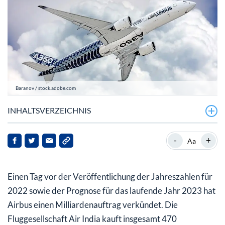
Baranov / stock.adobe.com
INHALTSVERZEICHNIS
Airbus profitiert von Rekord-Deal mit Air India
-
+
Aa
Airbus veröffentlicht morgen seine Zahlen
Einen Tag vor der Veröffentlichung der Jahreszahlen für
Airbus-Aktie wartet auf neue Impulse – vielleicht schon
morgen
2022 sowie der Prognose für das laufende Jahr 2023 hat
Airbus einen Milliardenauftrag verkündet. Die
Fluggesellschaft Air India kauft insgesamt 470