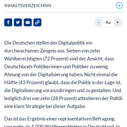
INHALTSVERZEICHNIS
Kritik an Föderalismus und unklarer
-
+
Aa
Kompetenzverteilung im Bund
Meine Empfehlung: Machen Sie die Digitalisierung zu
Die Deutschen stellen der Digitalpolitik ein
Ihrer eigenen Chefsache!
durchwachsenes Zeugnis aus. Sieben von zehn
Investieren auch Sie in die Digitalisierung und
Wahlberechtigten (72 Prozent) sind der Ansicht, dass
Tokenisierung!
Deutschlands Politikerinnen und Politiker zu wenig
Ahnung von der Digitalisierung haben. Nicht einmal die
Hälfte (43 Prozent) glaubt, dass die Politik in der Lage ist,
die Digitalisierung voranzubringen und zu gestalten. Und
lediglich drei von zehn (28 Prozent) attestieren der Politik
eine klare Strategie bei dieser Aufgabe.
Das ist das Ergebnis einer repräsentativen Befragung
von mehr als 1.000 Wahlberechtigten in Deutschland. In