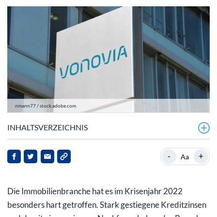
nmann77 / stock.adobe.com
INHALTSVERZEICHNIS
Immo-Aktien mit starkem Start in das Börsenjahr 2023
-
+
Aa
Immobilen-Titel mit großen Aufholchancen – aber auch
weiterhin mit Risiken
Die Immobilienbranche hat es im Krisenjahr 2022
besonders hart getroffen. Stark gestiegene Kreditzinsen