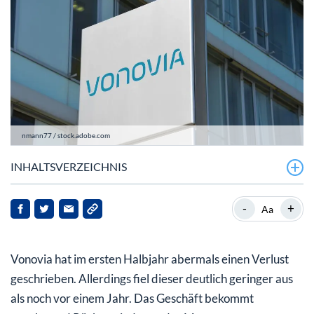
nmann77 / stock.adobe.com
INHALTSVERZEICHNIS
Ab 2025 wieder auf Wachstumskurs
-
+
Aa
Analysehaus sieht deutliches Kurspotential
Vonovia hat im ersten Halbjahr abermals einen Verlust
Bewertung und charttechnischer Blick
geschrieben. Allerdings fiel dieser deutlich geringer aus
Fazit
als noch vor einem Jahr. Das Geschäft bekommt