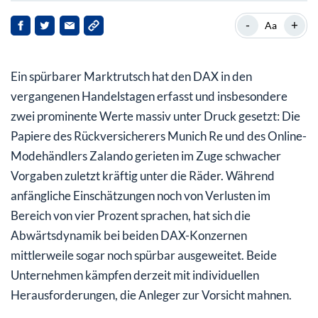
Munich Re: Gemischte Quartalszahlen belasten
-
+
Aa
Zalando: Quartalsverlust schockiert den Markt
Ein spürbarer Marktrutsch hat den DAX in den
Ausblick für Anleger: Ruhe bewahren im volatilen
Marktumfeld
vergangenen Handelstagen erfasst und insbesondere
zwei prominente Werte massiv unter Druck gesetzt: Die
Papiere des Rückversicherers Munich Re und des Online-
Modehändlers Zalando gerieten im Zuge schwacher
Vorgaben zuletzt kräftig unter die Räder. Während
anfängliche Einschätzungen noch von Verlusten im
Bereich von vier Prozent sprachen, hat sich die
Abwärtsdynamik bei beiden DAX-Konzernen
mittlerweile sogar noch spürbar ausgeweitet. Beide
Unternehmen kämpfen derzeit mit individuellen
Herausforderungen, die Anleger zur Vorsicht mahnen.