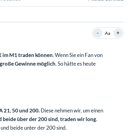
SHOP
SHOP
WEBINARE
WEBINARE
RATGEBER
RATGEBER
-
+
Aa
SHOP
WEBINARE
RATGEBER
X im M1 traden können
. Wenn Sie ein Fan von
e große Gewinne möglich
. So hätte es heute
A 21, 50 und 200.
Diese nehmen wir, um einen
 beide über der 200 sind, traden wir long
.
 und beide unter der 200 sind.