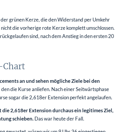
e der grünen Kerze, die den Widerstand per Umkehr
so nicht die vorherige rote Kerze komplett umschlossen.
urückgelaufen sind, nach dem Anstieg in den ersten 20
-Chart
acements an und sehen mögliche Ziele bei den
 den die Kurse anliefen. Nach einer Seitwärtsphase
Kurse sogar die 2,618er Extension perfekt angelaufen.
st die 2,618er Extension durchaus ein legitimes Ziel,
htung schieben.
Das war heute der Fall.
ng gewartet, wären wir um 9 Uhr 36 eingestiegen.