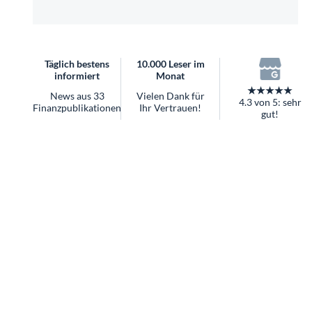
überhaupt?
Worauf Sie bei ETFs achten sollten
Täglich bestens
10.000 Leser im
informiert
Monat
★★★★★
News aus 33
Vielen Dank für
4.3 von 5: sehr
Finanzpublikationen
Ihr Vertrauen!
gut!