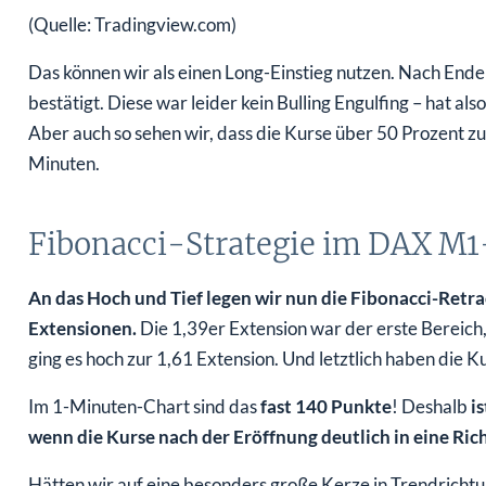
(Quelle: Tradingview.com)
Das können wir als einen Long-Einstieg nutzen. Nach End
bestätigt. Diese war leider kein Bulling Engulfing – hat al
Aber auch so sehen wir, dass die Kurse über 50 Prozent z
Minuten.
Fibonacci-Strategie im DAX M1
An das Hoch und Tief legen wir nun die Fibonacci-Retr
Extensionen.
Die 1,39er Extension war der erste Bereich,
ging es hoch zur 1,61 Extension. Und letztlich haben die 
Im 1-Minuten-Chart sind das
fast 140 Punkte
! Deshalb
i
wenn die Kurse nach der Eröffnung deutlich in eine Ric
Hätten wir auf eine besonders große Kerze in Trendrichtu