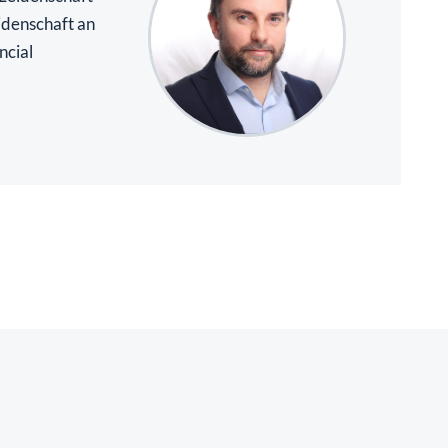
idenschaft an
ncial