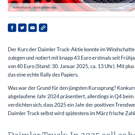
filmbildfabrik / stock.adobe.com
Der Kurs der Daimler Truck-Aktie konnte im Windschatten 
zulegen und notiert mit knapp 43 Euro erstmals seit Früh
von 40 Euro (Stand: 30. Januar 2025, ca. 13 Uhr). Mit plu
das eine echte Rally des Papiers.
Was war der Grund für den jüngsten Kurssprung? Konkurr
abgelaufene Jahr 2024 präsentiert, allerdings in Q4 beim
verdichten sich, dass 2025 ein Jahr der positiven Trendw
Daimler Truck selbst wird spätestens im März frische Zahle