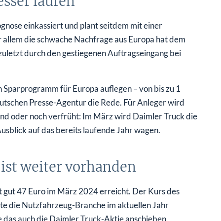
esser laufen
nose einkassiert und plant seitdem mit einer
r allem die schwache Nachfrage aus Europa hat dem
zuletzt durch den gestiegenen Auftragseingang bei
in Sparprogramm für Europa auflegen – von bis zu 1
Deutschen Presse-Agentur die Rede. Für Anleger wird
ind oder noch verfrüht: Im März wird Daimler Truck die
usblick auf das bereits laufende Jahr wagen.
 ist weiter vorhanden
t gut 47 Euro im März 2024 erreicht. Der Kurs des
llte die Nutzfahrzeug-Branche im aktuellen Jahr
e das auch die Daimler Truck-Aktie anschieben.