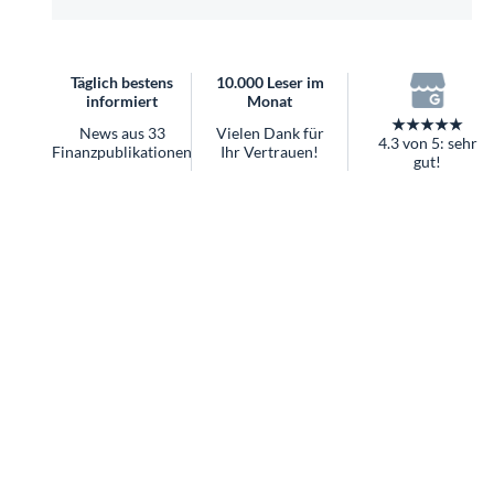
überhaupt?
Worauf Sie bei ETFs achten sollten
Täglich bestens
10.000 Leser im
informiert
Monat
★★★★★
News aus 33
Vielen Dank für
4.3 von 5: sehr
Finanzpublikationen
Ihr Vertrauen!
gut!