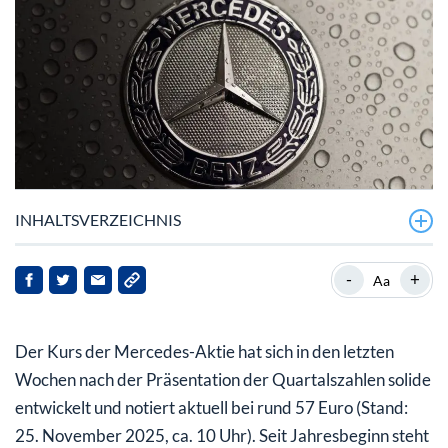
INHALTSVERZEICHNIS
Mercedes solide in Q3 trotz Umsatz- und
-
+
Aa
Gewinnrückgang
Mercedes-Aktie: Höhere Kursziele – Chancen nach der
Der Kurs der Mercedes-Aktie hat sich in den letzten
Übergangsphase?
Wochen nach der Präsentation der Quartalszahlen solide
entwickelt und notiert aktuell bei rund 57 Euro (Stand:
25. November 2025, ca. 10 Uhr). Seit Jahresbeginn steht