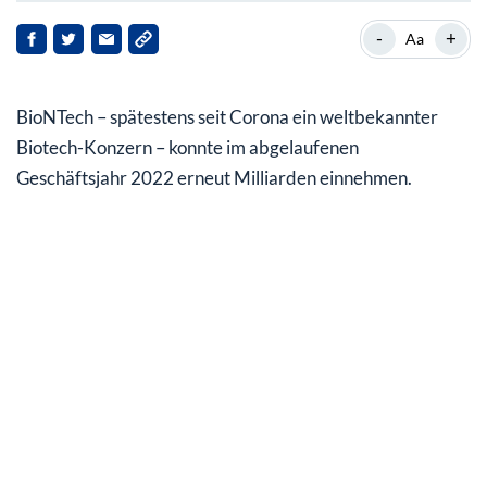
Milliardengewinn – aber weniger als 2021
-
+
Aa
Aber BioNTech ist ja nicht bloß ein Covid-19-
Impfstoffentwickler…
BioNTech – spätestens seit Corona ein weltbekannter
Fehlende Impulse für die Aktie
Biotech-Konzern – konnte im abgelaufenen
Geschäftsjahr 2022 erneut Milliarden einnehmen.
Noch mehr Zahlen in dieser Woche