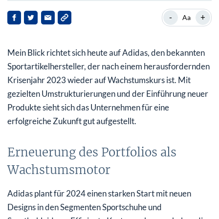
Erneuerung des Portfolios als Wachstumsmotor
-
+
Aa
Sechs Monats-Chart zu Adidas
Mein Blick richtet sich heute auf Adidas, den bekannten
Strategische Neuausrichtung zeigt Wirkung
Sportartikelhersteller, der nach einem herausfordernden
Fazit: Adidas – Aufbruch in eine vielversprechende
Krisenjahr 2023 wieder auf Wachstumskurs ist. Mit
Zukunft
gezielten Umstrukturierungen und der Einführung neuer
Produkte sieht sich das Unternehmen für eine
erfolgreiche Zukunft gut aufgestellt.
Erneuerung des Portfolios als
Wachstumsmotor
Adidas plant für 2024 einen starken Start mit neuen
Designs in den Segmenten Sportschuhe und