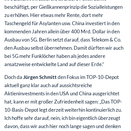
beschäftigt, per Gießkannenprinzip die Sozialleistungen
zu erhöhen. Hier etwas mehr Rente, dort mehr
Taschengeld für Asylanten usw. China investiert in den
kommenden Jahren allein über 400 Mrd. Dollar in den
Ausbau von 5G. Berlin setzt darauf, dass Telekom & Co.
den Ausbau selbst übernehmen. Damit dürften wir auch
bei 5G mehr Funklöcher haben als jedes andere
ansatzweise entwickelte Land auf dieser Erde.“
Doch da
Jürgen Schmitt
den Fokus im TOP-10-Depot
aktuell ganz klar auch auf aussichtsreiche
Aktieninvestments in den USA und China ausgerichtet
hat, kann er mit großer Zufriedenheit sagen: „Das TOP-
10-Basis-Depot legt derzeit weiterhin kontinuierlich zu.
Ich hoffe sehr darauf, nein, ich bin eigentlich überzeugt
davon, dass wir auch hier noch lange sagen und denken