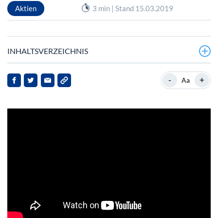
Aktien
3 min | Stand 15.03.2019
INHALTSVERZEICHNIS
Und Jürgen Schmitt kann singen: „I got you, babe“
-
+
Aa