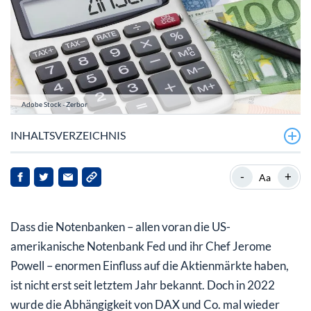
Adobe Stock - Zerbor
INHALTSVERZEICHNIS
Welche Impulse gehen von der Powell-Rede aus?
-
+
Aa
Positive Überraschungen sind unwahrscheinlicher
geworden
Dass die Notenbanken – allen voran die US-
amerikanische Notenbank Fed und ihr Chef Jerome
Powell – enormen Einfluss auf die Aktienmärkte haben,
ist nicht erst seit letztem Jahr bekannt. Doch in 2022
wurde die Abhängigkeit von DAX und Co. mal wieder