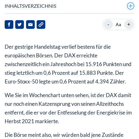
INHALTSVERZEICHNIS
DAX nahe seiner Allzeithochs – ist alles wieder in
-
+
Aa
Ordnung?
Gutes China-BIP stützt, schwacher ZEW wird ignoriert
Der gestrige Handelstag verlief bestens für die
europäischen Börsen. Der DAX erreichte
zwischenzeitlich ein Jahreshoch bei 15.916 Punkten und
stieg letztlich um 0,6 Prozent auf 15.883 Punkte. Der
Euro-Stoxx-50 legte um 0,6 Prozent auf 4.394 Zähler.
Wie Sie im Wochenchart unten sehen, ist der DAX damit
nur noch einen Katzensprung von seinen Allzeithochs
entfernt, die er vor der Entfesselung der Energiekrise im
Herbst 2021 markierte.
Die Börse meint also, wir würden bald jene Zustände