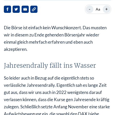
Jahresendrally fällt ins Wasser
-
+
Aa
Dabei gab es zuletzt reihenweise auch sehr positive
Meldungen und Entwicklungen,…
Die Börse ist einfach kein Wunschkonzert. Das mussten
Und auch mit dem Blick nach China
wir in diesem zu Ende gehenden Börsenjahr wieder
einmal gleich mehrfach erfahren und eben auch
Insgesamt hat sich die Lage verbessert
akzeptieren.
Jahresendrally fällt ins Wasser
So leider auch in Bezug auf die eigentlich stets so
verlässliche Jahresendrally. Eigentlich sah es lange Zeit
gut aus, dass wir uns auch in 2022 wenigstens darauf
verlassen können, dass die Kurse gen Jahresende kräftig
zulegen. Schließlich setzte Anfang November eine starke
Aufwärtsbewegung ein, die sowohl den DAX (siehe