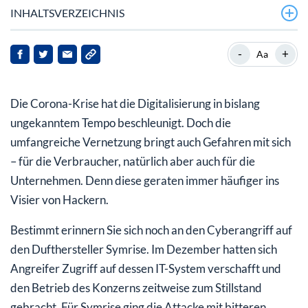
INHALTSVERZEICHNIS
Bitkom-Studie: Fast alle Unternehmen von
-
+
Aa
Cyberangriffen betroffen
Mega-Schäden während der Pandemie
Die Corona-Krise hat die Digitalisierung in bislang
Extremes Potenzial für uns Anleger
ungekanntem Tempo beschleunigt. Doch die
umfangreiche Vernetzung bringt auch Gefahren mit sich
Fortinet und Palo Alto Networks – hochmoderne
– für die Verbraucher, natürlich aber auch für die
Firewalls
Unternehmen. Denn diese geraten immer häufiger ins
Zscaler – der Cloud-Schützer
Visier von Hackern.
NortonLifeLock – Sicherheit für Privatanwender
Bestimmt erinnern Sie sich noch an den Cyberangriff auf
den Dufthersteller Symrise. Im Dezember hatten sich
Angreifer Zugriff auf dessen IT-System verschafft und
den Betrieb des Konzerns zeitweise zum Stillstand
gebracht. Für Symrise ging die Attacke mit bitteren