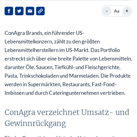
ConAgra verzeichnet Umsatz- und Gewinnrückgang
-
+
Aa
Investitionen zahlen sich aus
ConAgra Brands, ein führender US-
Keine erfreuliche Jahresprognose
Lebensmittelkonzern, zählt zu den größten
Dividendenrendite von knapp 5%
Lebensmittelherstellern im US-Markt. Das Portfolio
erstreckt sich über eine breite Palette von Lebensmitteln,
darunter Öle, Saucen, Tiefkühl- und Fleischgerichte,
Pasta, Trinkschokoladen und Marmeladen. Die Produkte
werden in Supermärkten, Restaurants, Fast-Food-
Imbissen und durch Cateringunternehmen vertrieben.
ConAgra verzeichnet Umsatz- und
Gewinnrückgang