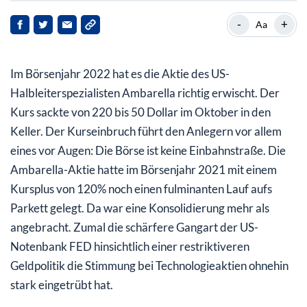
Ambarella: Chip-Konzern mit breiter Kundenbasis
-
+
Aa
Ambarella mit überraschendem Umsatzrückgang
Im Börsenjahr 2022 hat es die Aktie des US-
Verluste höher als im Vorjahr
Halbleiterspezialisten Ambarella richtig erwischt. Der
Lieferkettenprobleme überschatten Ausblick
Kurs sackte von 220 bis 50 Dollar im Oktober in den
Keller. Der Kurseinbruch führt den Anlegern vor allem
Analysten überwiegend positiv gestimmt
eines vor Augen: Die Börse ist keine Einbahnstraße. Die
Ambarella-Aktie hatte im Börsenjahr 2021 mit einem
Kursplus von 120% noch einen fulminanten Lauf aufs
Parkett gelegt. Da war eine Konsolidierung mehr als
angebracht. Zumal die schärfere Gangart der US-
Notenbank FED hinsichtlich einer restriktiveren
Geldpolitik die Stimmung bei Technologieaktien ohnehin
stark eingetrübt hat.