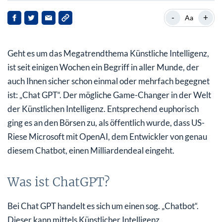
Was ist ChatGPT?
-
+
Aa
ChatGPT’s Sprint zu einer Million Nutzer:innen
Geht es um das Megatrendthema Künstliche Intelligenz,
Unternehmen befassen sich reihenweise damit…
ist seit einigen Wochen ein Begriff in aller Munde, der
So partizipieren Sie als Anleger
auch Ihnen sicher schon einmal oder mehrfach begegnet
ist: „Chat GPT“. Der mögliche Game-Changer in der Welt
der Künstlichen Intelligenz. Entsprechend euphorisch
ging es an den Börsen zu, als öffentlich wurde, dass US-
Riese Microsoft mit OpenAI, dem Entwickler von genau
diesem Chatbot, einen Milliardendeal eingeht.
Was ist ChatGPT?
Bei Chat GPT handelt es sich um einen sog. „Chatbot“.
Dieser kann mittels Künstlicher Intelligenz