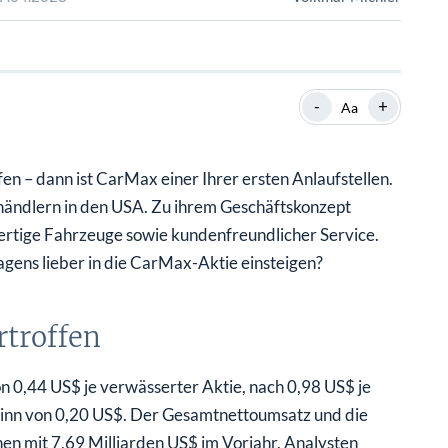
SHOP
SHOP
WEBINARE
WEBINARE
RATGEBER
RATGEBER
-
+
Aa
SHOP
WEBINARE
RATGEBER
n – dann ist CarMax einer Ihrer ersten Anlaufstellen.
ändlern in den USA. Zu ihrem Geschäftskonzept
ertige Fahrzeuge sowie kundenfreundlicher Service.
twagens lieber in die CarMax-Aktie einsteigen?
rtroffen
 0,44 US$ je verwässerter Aktie, nach 0,98 US$ je
winn von 0,20 US$. Der Gesamtnettoumsatz und die
en mit 7,69 Milliarden US$ im Vorjahr. Analysten