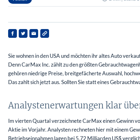
Sie wohnen in den USA und möchten ihr altes Auto verkaufe
Denn CarMax Inc. zählt zu den größten Gebrauchtwagenh
gehören niedrige Preise, breitgefächerte Auswahl, hochw
Das zahlt sich jetzt aus. Sollten Sie statt eines Gebrauch
Analystenerwartungen klar übe
Im vierten Quartal verzeichnete CarMax einen Gewinn von
Aktie im Vorjahr. Analysten rechneten hier mit einem Ge
Betriebseinnahmen lagen bei 5,72 Milliarden US$ verglich