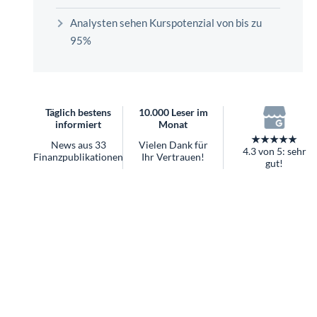
überhaupt?
Analysten sehen Kurspotenzial von bis zu
Worauf Sie bei ETFs achten sollten
95%
Täglich bestens
10.000 Leser im
informiert
Monat
★★★★★
News aus 33
Vielen Dank für
4.3 von 5: sehr
Finanzpublikationen
Ihr Vertrauen!
gut!