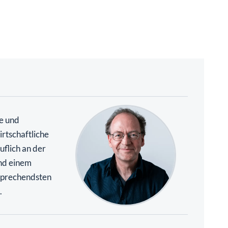
te und
rtschaftliche
uflich an der
nd einem
rsprechendsten
.