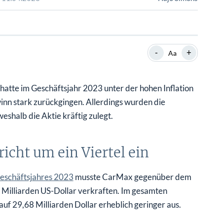
SHOP
SHOP
WEBINARE
WEBINARE
RATGEBER
RATGEBER
-
+
Aa
SHOP
WEBINARE
RATGEBER
te im Geschäftsjahr 2023 unter der hohen Inflation
nn stark zurückgingen. Allerdings wurden die
shalb die Aktie kräftig zulegt.
icht um ein Viertel ein
eschäftsjahres 2023
musste CarMax gegenüber dem
 Milliarden US-Dollar verkraften. Im gesamten
uf 29,68 Milliarden Dollar erheblich geringer aus.