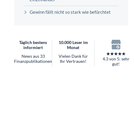
überhaupt?
Worauf Sie bei ETFs achten sollten
Gewinn fällt nicht so stark wie befürchtet
Täglich bestens
10.000 Leser im
informiert
Monat
★★★★★
News aus 33
Vielen Dank für
4.3 von 5: sehr
Finanzpublikationen
Ihr Vertrauen!
gut!