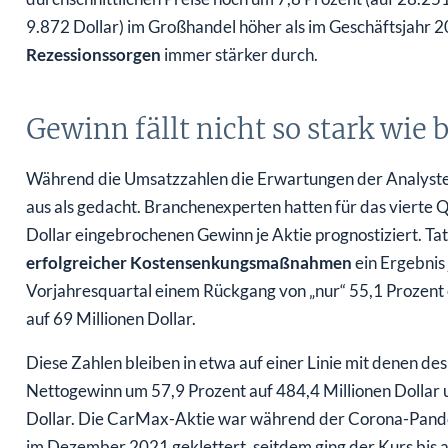
9.872 Dollar) im Großhandel höher als im Geschäftsjahr 
Rezessionssorgen
immer stärker durch.
Gewinn fällt nicht so stark wie 
Während die Umsatzzahlen die Erwartungen der Analysten 
aus als gedacht. Branchenexperten hatten für das vierte Q
Dollar eingebrochenen Gewinn je Aktie prognostiziert. T
erfolgreicher Kostensenkungsmaßnahmen
ein Ergebnis
Vorjahresquartal einem Rückgang von „nur“ 55,1 Prozent 
auf 69 Millionen Dollar.
Diese Zahlen bleiben in etwa auf einer Linie mit denen d
Nettogewinn um 57,9 Prozent auf 484,4 Millionen Dollar 
Dollar. Die CarMax-Aktie war während der Corona-Pande
im Dezember 2021 geklettert, seitdem ging der Kurs bis 