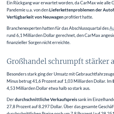
Ein Rückgang war erwartet worden, da CarMax wie alle
Pandemie u.a. von den
Lieferkettenproblemen der Autoh
Verfügbarkeit von Neuwagen
profitiert hatte.
Branchenexperten hatten für das Abschlussquartal des
Au
rund 6,1 Milliarden Dollar gerechnet, den CarMax ange
finanzieller Sorgen nicht erreichte.
Großhandel schrumpft stärker a
Besonders stark ging der Umsatz mit Gebrauchtfahrzeug
Minus betrug 41,6 Prozent auf 1,03 Milliarden Dollar. Im
4,53 Milliarden Dollar etwa halb so stark aus.
Der
durchschnittliche Verkaufspreis
sank im Einzelhande
27,8 Prozent auf 8.297 Dollar. Über das gesamte Geschäf
durchschnittlichen Preise noch um 7,8 Prozent (auf 28.251