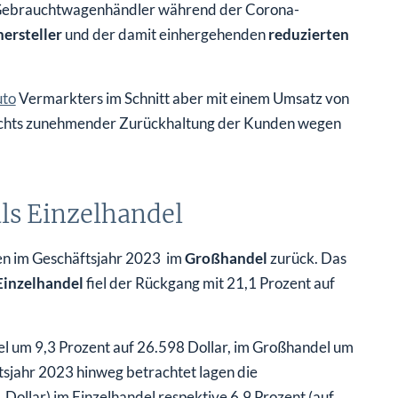
 Gebrauchtwagenhändler während der Corona-
ersteller
und der damit einhergehenden
reduzierten
to
Vermarkters im Schnitt aber mit einem Umsatz von
sichts zunehmender Zurückhaltung der Kunden wegen
ls Einzelhandel
en im Geschäftsjahr 2023 im
Großhandel
zurück. Das
Einzelhandel
fiel der Rückgang mit 21,1 Prozent auf
l um 9,3 Prozent auf 26.598 Dollar, im Großhandel um
tsjahr 2023 hinweg betrachtet lagen die
 Dollar) im Einzelhandel respektive 6,9 Prozent (auf