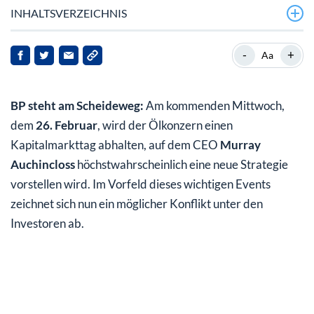
INHALTSVERZEICHNIS
Elliot steigt bei BP ein: Dekarbonisierung adé?
-
+
Aa
BP-Aktie: Börse bejubelte Elliot-Einstieg
BP steht am Scheideweg:
Am kommenden Mittwoch,
FT-Bericht: Investoren verlangen Abstimmung über
neue Strategie
dem
26. Februar
, wird der Ölkonzern einen
Kapitalmarkttag abhalten, auf dem CEO
Murray
Fossile vs. Erneuerbare: Es wird eine klare Perspektive
Auchincloss
höchstwahrscheinlich eine neue Strategie
gefordert
vorstellen wird. Im Vorfeld dieses wichtigen Events
Mein Fazit für Sie
zeichnet sich nun ein möglicher Konflikt unter den
Investoren ab.