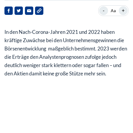
Ertragserholung nach der Corona-Rezession geht zu
-
+
Aa
Ende
Europas AGs 2022 mit stärkeren Ertragszuwächsen als
In den Nach-Corona-Jahren 2021 und 2022 haben
amerikanische
kräftige Zuwächse bei den Unternehmensgewinnen die
Investmentbanken rechnen mit deutlichen
Börsenentwicklung maßgeblich bestimmt. 2023 werden
Gewinneinbußen
die Erträge den Analystenprognosen zufolge jedoch
deutlich weniger stark klettern oder sogar fallen – und
Analysten fürs vierte Quartal 2022 schon skeptisch
den Aktien damit keine große Stütze mehr sein.