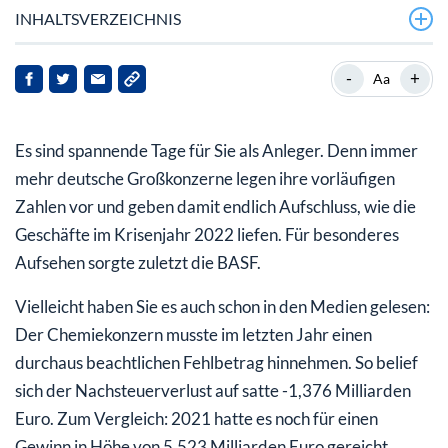
INHALTSVERZEICHNIS
Das BASF-Sorgenkind Wintershall DEA
-
+
Aa
Rückzug aus Russland
Es sind spannende Tage für Sie als Anleger. Denn immer
BASF meldet milliardenschwere Abschreibungen
mehr deutsche Großkonzerne legen ihre vorläufigen
Operativ gar nicht mal so schlecht
Zahlen vor und geben damit endlich Aufschluss, wie die
Geschäfte im Krisenjahr 2022 liefen. Für besonderes
Mein Fazit für Sie
Aufsehen sorgte zuletzt die BASF.
Vielleicht haben Sie es auch schon in den Medien gelesen:
Der Chemiekonzern musste im letzten Jahr einen
durchaus beachtlichen Fehlbetrag hinnehmen. So belief
sich der Nachsteuerverlust auf satte -1,376 Milliarden
Euro. Zum Vergleich: 2021 hatte es noch für einen
Gewinn in Höhe von 5,523 Milliarden Euro gereicht.