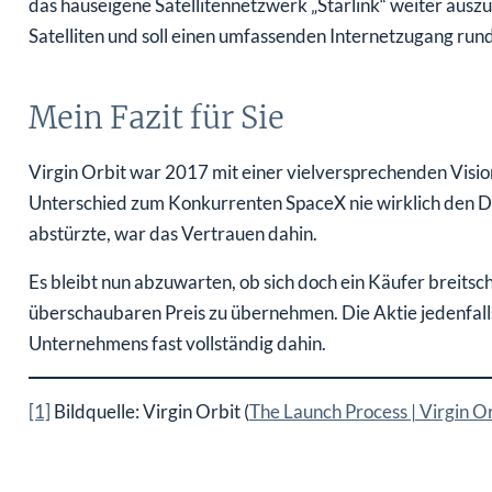
das hauseigene Satellitennetzwerk „Starlink“ weiter ausz
Satelliten und soll einen umfassenden Internetzugang ru
Mein Fazit für Sie
Virgin Orbit war 2017 mit einer vielversprechenden Visi
Unterschied zum Konkurrenten SpaceX nie wirklich den D
abstürzte, war das Vertrauen dahin.
Es bleibt nun abzuwarten, ob sich doch ein Käufer breitsch
überschaubaren Preis zu übernehmen. Die Aktie jedenfalls
Unternehmens fast vollständig dahin.
[1]
Bildquelle: Virgin Orbit (
The Launch Process | Virgin O