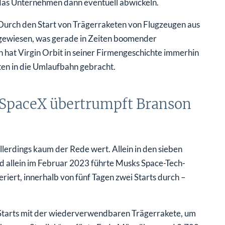
 das Unternehmen dann eventuell abwickeln.
. Durch den Start von Trägerraketen von Flugzeugen aus
angewiesen, was gerade in Zeiten boomender
ch hat Virgin Orbit in seiner Firmengeschichte immerhin
iten in die Umlaufbahn gebracht.
 SpaceX übertrumpft Branson
lerdings kaum der Rede wert. Allein in den sieben
d allein im Februar 2023 führte Musks Space-Tech-
ert, innerhalb von fünf Tagen zwei Starts durch –
Starts mit der wiederverwendbaren Trägerrakete, um