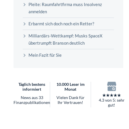
überhaupt?
Pleite: Raumfahrtfirma muss Insolvenz
Worauf Sie bei ETFs achten sollten
anmelden
Erbarmt sich doch noch ein Retter?
Milliardärs-Wettkampf: Musks SpaceX
übertrumpft Branson deutlich
Mein Fazit für Sie
Täglich bestens
10.000 Leser im
informiert
Monat
★★★★★
News aus 33
Vielen Dank für
4.3 von 5: sehr
Finanzpublikationen
Ihr Vertrauen!
gut!