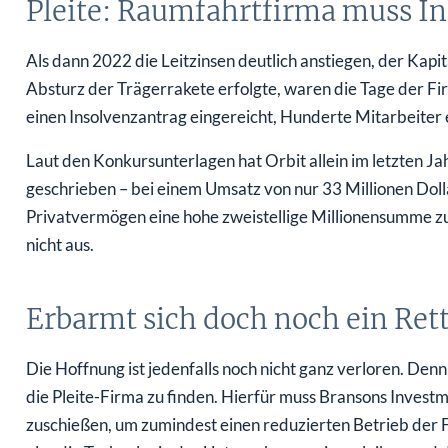
Pleite: Raumfahrtfirma muss I
Als dann 2022 die Leitzinsen deutlich anstiegen, der Kap
Absturz der Trägerrakete erfolgte, waren die Tage der Fir
einen Insolvenzantrag eingereicht, Hunderte Mitarbeiter e
Laut den Konkursunterlagen hat Orbit allein im letzten Ja
geschrieben – bei einem Umsatz von nur 33 Millionen Dol
Privatvermögen eine hohe zweistellige Millionensumme zu
nicht aus.
Erbarmt sich doch noch ein Ret
Die Hoffnung ist jedenfalls noch nicht ganz verloren. Denn:
die Pleite-Firma zu finden. Hierfür muss Bransons Invest
zuschießen, um zumindest einen reduzierten Betrieb der F