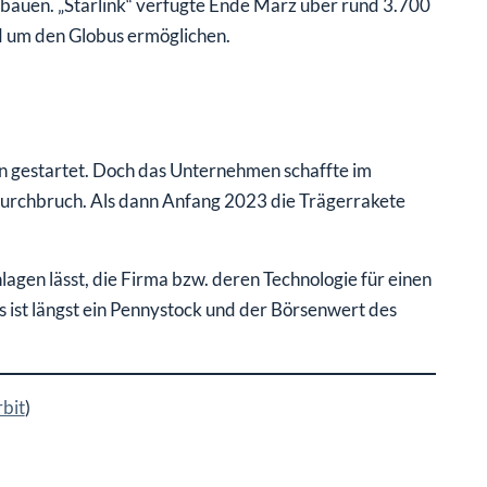
ubauen. „Starlink“ verfügte Ende März über rund 3.700
nd um den Globus ermöglichen.
on gestartet. Doch das Unternehmen schaffte im
urchbruch. Als dann Anfang 2023 die Trägerrakete
lagen lässt, die Firma bzw. deren Technologie für einen
 ist längst ein Pennystock und der Börsenwert des
rbit
)