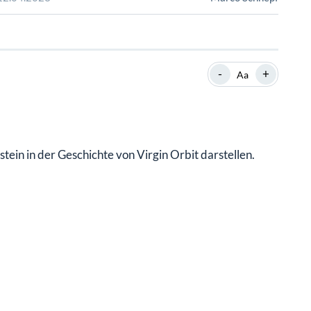
SHOP
SHOP
WEBINARE
WEBINARE
RATGEBER
RATGEBER
-
+
Aa
SHOP
WEBINARE
RATGEBER
stein in der Geschichte von Virgin Orbit darstellen.