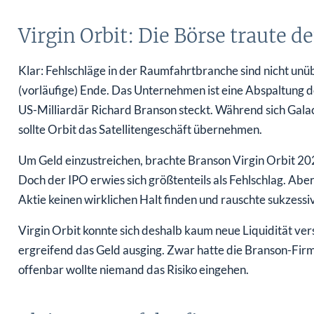
Virgin Orbit: Die Börse traute d
Klar: Fehlschläge in der Raumfahrtbranche sind nicht unüb
(vorläufige) Ende. Das Unternehmen ist eine Abspaltung d
US-Milliardär Richard Branson steckt. Während sich Galacti
sollte Orbit das Satellitengeschäft übernehmen.
Um Geld einzustreichen, brachte Branson Virgin Orbit 202
Doch der IPO erwies sich größtenteils als Fehlschlag. Ab
Aktie keinen wirklichen Halt finden und rauschte sukzess
Virgin Orbit konnte sich deshalb kaum neue Liquidität v
ergreifend das Geld ausging. Zwar hatte die Branson-Firm
offenbar wollte niemand das Risiko eingehen.