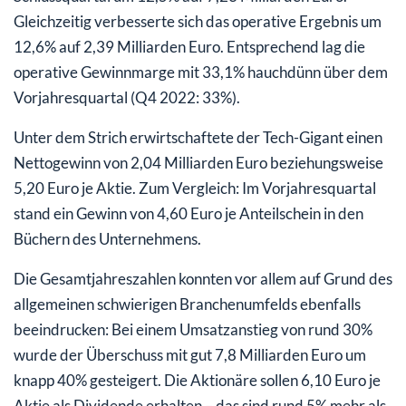
Gleichzeitig verbesserte sich das operative Ergebnis um
12,6% auf 2,39 Milliarden Euro. Entsprechend lag die
operative Gewinnmarge mit 33,1% hauchdünn über dem
Vorjahresquartal (Q4 2022: 33%).
Unter dem Strich erwirtschaftete der Tech-Gigant einen
Nettogewinn von 2,04 Milliarden Euro beziehungsweise
5,20 Euro je Aktie. Zum Vergleich: Im Vorjahresquartal
stand ein Gewinn von 4,60 Euro je Anteilschein in den
Büchern des Unternehmens.
Die Gesamtjahreszahlen konnten vor allem auf Grund des
allgemeinen schwierigen Branchenumfelds ebenfalls
beeindrucken: Bei einem Umsatzanstieg von rund 30%
wurde der Überschuss mit gut 7,8 Milliarden Euro um
knapp 40% gesteigert. Die Aktionäre sollen 6,10 Euro je
Aktie als Dividende erhalten – das sind rund 5% mehr als