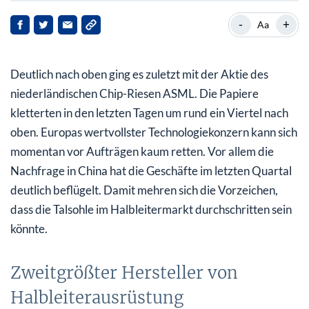
Zweitgrößter Hersteller von Halbleiterausrüstung
-
+
Aa
ASML feuert auf allen Zylindern
Deutlich nach oben ging es zuletzt mit der Aktie des
Auftragseingang geht durch die Decke
niederländischen Chip-Riesen ASML. Die Papiere
2024er-Prognose zurückhaltend
kletterten in den letzten Tagen um rund ein Viertel nach
oben. Europas wertvollster Technologiekonzern kann sich
momentan vor Aufträgen kaum retten. Vor allem die
Nachfrage in China hat die Geschäfte im letzten Quartal
deutlich beflügelt. Damit mehren sich die Vorzeichen,
dass die Talsohle im Halbleitermarkt durchschritten sein
könnte.
Zweitgrößter Hersteller von
Halbleiterausrüstung