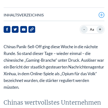
INHALTSVERZEICHNIS
Chinas wertvollstes Unternehmen fiel um bis zu 11 %
-
+
Aa
Welches Unternehmen nimmt sich China als nächstes
vor?
Chinas Panik-Sell-Off ging diese Woche in die nächste
Bei China-Aktien winkt nun enormes
Runde. So stand dieser Tage – wieder einmal – die
Erholungspotenzial
chinesische „Gaming-Branche“ unter Druck. Auslöser war
ein Bericht der staatlich gesteuerten Nachrichtenagentur
Xinhua, in dem Online-Spiele als „Opium für das Volk“
bezeichnet wurden, die stärker reguliert werden
müssten.
Chinas wertvollstes Unternehmen