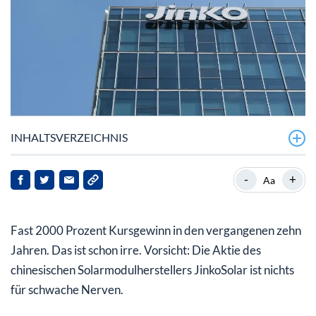
INHALTSVERZEICHNIS
Made in China
-
+
Aa
Geschäftsjahr 2021 mit Prädikat, fast
Fast 2000 Prozent Kursgewinn in den vergangenen zehn
Ausblick auf die nächsten Jahre
Jahren. Das ist schon irre. Vorsicht: Die Aktie des
Die Aktie kaufen?
chinesischen Solarmodulherstellers JinkoSolar ist nichts
für schwache Nerven.