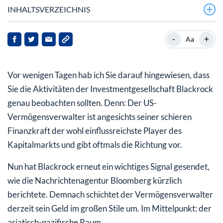
INHALTSVERZEICHNIS
Blackrock zieht sein Geld aus Indien ab
-
+
Aa
Aber warum erzähle ich Ihnen das heute?
Vor wenigen Tagen hab ich Sie darauf hingewiesen, dass
Blackrock erwartet Aufwärtsbewegung bei China-
Aktien
Sie die Aktivitäten der Investmentgesellschaft Blackrock
genau beobachten sollten. Denn: Der US-
Chinesische Wirtschaft wieder auf Kurs
Vermögensverwalter ist angesichts seiner schieren
Wichtig für Sie
Finanzkraft der wohl einflussreichste Player des
Kapitalmarkts und gibt oftmals die Richtung vor.
Nun hat Blackrock erneut ein wichtiges Signal gesendet,
wie die Nachrichtenagentur Bloomberg kürzlich
berichtete. Demnach schichtet der Vermögensverwalter
derzeit sein Geld im großen Stile um. Im Mittelpunkt: der
asiatisch-pazifische Raum.