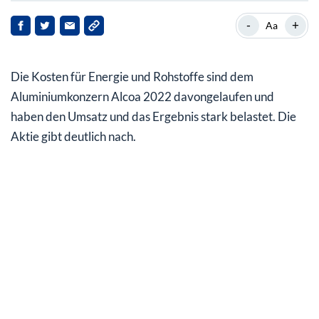
Aluminiumpreise seit März auf Talfahrt
-
+
Aa
Sonderbelastungen drücken Ergebnis in die roten
Zahlen
Die Kosten für Energie und Rohstoffe sind dem
Produktionskürzungen wegen Gasknappheit
Aluminiumkonzern Alcoa 2022 davongelaufen und
haben den Umsatz und das Ergebnis stark belastet. Die
Aktie gibt deutlich nach.