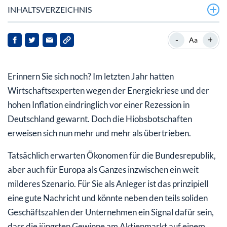
INHALTSVERZEICHNIS
Konjunktur in 2023: EU-Kommission optimistischer
-
+
Aa
Wie geht es mit Deutschland weiter?
Erinnern Sie sich noch? Im letzten Jahr hatten
Warum die EU auch warnt
Wirtschaftsexperten wegen der Energiekriese und der
Und wie sieht es weltweit aus?
hohen Inflation eindringlich vor einer Rezession in
Deutschland gewarnt. Doch die Hiobsbotschaften
Aktienmarkt 2023: mein Fazit für Sie
erweisen sich nun mehr und mehr als übertrieben.
Tatsächlich erwarten Ökonomen für die Bundesrepublik,
aber auch für Europa als Ganzes inzwischen ein weit
milderes Szenario. Für Sie als Anleger ist das prinzipiell
eine gute Nachricht und könnte neben den teils soliden
Geschäftszahlen der Unternehmen ein Signal dafür sein,
dass die jüngsten Gewinne am Aktienmarkt auf einem