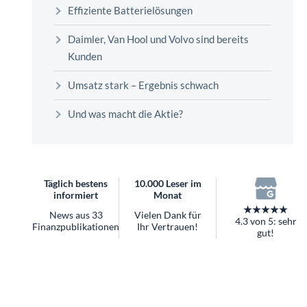
überhaupt?
Effiziente Batterielösungen
Worauf Sie bei ETFs achten sollten
Daimler, Van Hool und Volvo sind bereits
Kunden
Umsatz stark – Ergebnis schwach
Und was macht die Aktie?
Täglich bestens
10.000 Leser im
informiert
Monat
★★★★★
News aus 33
Vielen Dank für
4.3 von 5: sehr
Finanzpublikationen
Ihr Vertrauen!
gut!