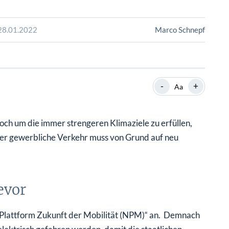
SHOP
SHOP
WEBINARE
WEBINARE
RATGEBER
RATGEBER
 28.01.2022
Marco Schnepf
SHOP
WEBINARE
RATGEBER
-
+
Aa
och um die immer strengeren Klimaziele zu erfüllen,
h der gewerbliche Verkehr muss von Grund auf neu
evor
n Plattform Zukunft der Mobilität (NPM)“ an. Demnach