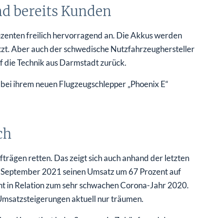
nd bereits Kunden
zenten freilich hervorragend an. Die Akkus werden
tzt. Aber auch der schwedische Nutzfahrzeughersteller
uf die Technik aus Darmstadt zurück.
bei ihrem neuen Flugzeugschlepper „Phoenix E“
ch
rägen retten. Das zeigt sich auch anhand der letzten
e September 2021 seinen Umsatz um 67 Prozent auf
eht in Relation zum sehr schwachen Corona-Jahr 2020.
msatzsteigerungen aktuell nur träumen.