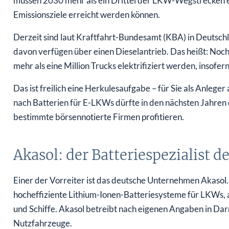
müssen 2030 mehr als ein Drittel der LKW-Wegstrecken el
Emissionsziele erreicht werden können.
Derzeit sind laut Kraftfahrt-Bundesamt (KBA) in Deutschl
davon verfügen über einen Dieselantrieb. Das heißt: No
mehr als eine Million Trucks elektrifiziert werden, inso
Das ist freilich eine Herkulesaufgabe – für Sie als Anlege
nach Batterien für E-LKWs dürfte in den nächsten Jahre
bestimmte börsennotierte Firmen profitieren.
Akasol: der Batteriespezialist 
Einer der Vorreiter ist das deutsche Unternehmen Akasol
hocheffiziente Lithium-Ionen-Batteriesysteme für LKWs, 
und Schiffe. Akasol betreibt nach eigenen Angaben in Da
Nutzfahrzeuge.