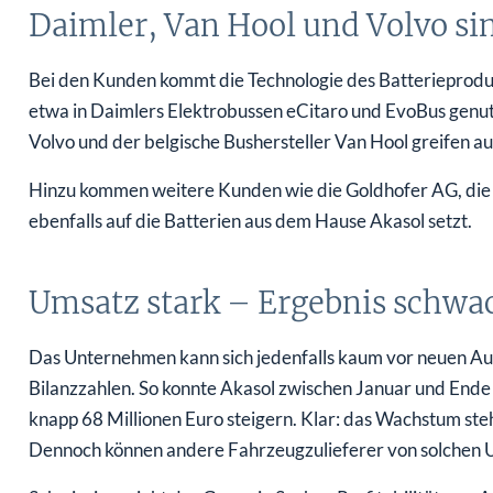
Daimler, Van Hool und Volvo si
Bei den Kunden kommt die Technologie des Batterieprodu
etwa in Daimlers Elektrobussen eCitaro und EvoBus genu
Volvo und der belgische Bushersteller Van Hool greifen a
Hinzu kommen weitere Kunden wie die Goldhofer AG, die 
ebenfalls auf die Batterien aus dem Hause Akasol setzt.
Umsatz stark – Ergebnis schwa
Das Unternehmen kann sich jedenfalls kaum vor neuen Auft
Bilanzzahlen. So konnte Akasol zwischen Januar und End
knapp 68 Millionen Euro steigern. Klar: das Wachstum st
Dennoch können andere Fahrzeugzulieferer von solchen U