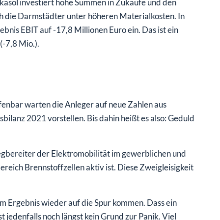
 Akasol investiert hohe Summen in Zukäufe und den
 die Darmstädter unter höheren Materialkosten. In
is EBIT auf -17,8 Millionen Euro ein. Das ist ein
-7,8 Mio.).
fenbar warten die Anleger auf neue Zahlen aus
sbilanz 2021 vorstellen. Bis dahin heißt es also: Geduld
gbereiter der Elektromobilität im gewerblichen und
reich Brennstoffzellen aktiv ist. Diese Zweigleisigkeit
im Ergebnis wieder auf die Spur kommen. Dass ein
 jedenfalls noch längst kein Grund zur Panik. Viel