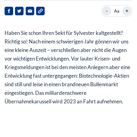
Pharmafirmen gehen auf Einkaufstour
-
+
Aa
Nasdaq Biotechnology Index +25% seit dem Oktober-
Tief
Haben Sie schon Ihren Sekt für Sylvester kaltgestellt?
Pharmabranche: 46% der Umsätze gefährdet
Richtig so! Nach einem schwierigen Jahr gönnen wir uns
eine kleine Auszeit – verschließen aber nicht die Augen
Aufkaufen statt selbst entwickeln
vor wichtigen Entwicklungen. Vor lauter Krisen- und
Das Lebenselixier der Biotech-Branche
Kriegsmeldungen ist bei den meisten Anlegern aber eine
Entwicklung fast untergegangen: Biotechnologie-Aktien
Der 126-Milliarden-Schub hinter dem Biotech-Boom
sind still und leise in einen brandneuen Bullenmarkt
Das Zulassungstempo wird im nächsten Jahr wieder
eingestiegen. Das milliardenschwere
anziehen
Übernahmekarussell wird 2023 an Fahrt aufnehmen.