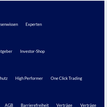
senwissen
Experten
atgeber
Investor-Shop
hutz
High Performer
One Click Trading
AGB
Barrierefreiheit
Verträge
Verträge