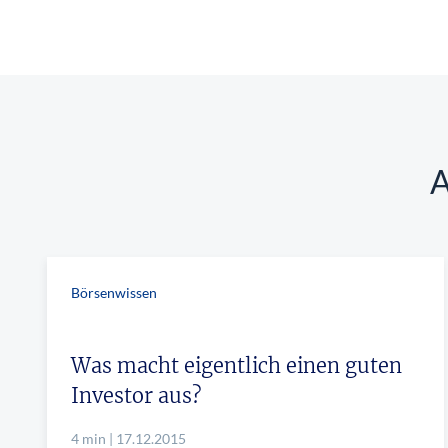
überhaupt?
Worauf Sie bei ETFs achten sollten
A
Börsenwissen
Was macht eigentlich einen guten
Investor aus?
4 min | 17.12.2015