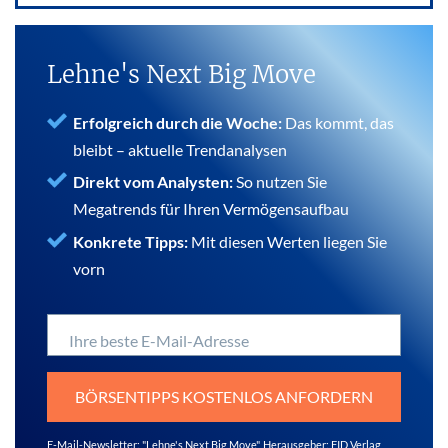
Lehne's Next Big Move
Erfolgreich durch die Woche:
Das kommt, das
bleibt – aktuelle Trendanalysen
Direkt vom Analysten:
So nutzen Sie
Megatrends für Ihren Vermögensaufbau
Konkrete Tipps:
Mit diesen Werten liegen Sie
vorn
Ihre beste E-Mail-Adresse
BÖRSENTIPPS KOSTENLOS ANFORDERN
E-Mail-Newsletter: "Lehne's Next Big Move", Herausgeber: FID Verlag