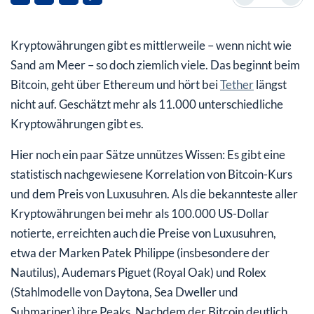
Welche Technologie steckt hinter Ripple?
Kryptowährungen gibt es mittlerweile – wenn nicht wie
In Ripple (XRP) investieren
Sand am Meer – so doch ziemlich viele. Das beginnt beim
In ETPs investieren
Bitcoin, geht über Ethereum und hört bei
Tether
längst
nicht auf. Geschätzt mehr als 11.000 unterschiedliche
Ausgewählte ETPs auf XRP im Vergleich
Kryptowährungen gibt es.
Hier noch ein paar Sätze unnützes Wissen: Es gibt eine
statistisch nachgewiesene Korrelation von Bitcoin-Kurs
und dem Preis von Luxusuhren. Als die bekannteste aller
Kryptowährungen bei mehr als 100.000 US-Dollar
notierte, erreichten auch die Preise von Luxusuhren,
etwa der Marken Patek Philippe (insbesondere der
Nautilus), Audemars Piguet (Royal Oak) und Rolex
(Stahlmodelle von Daytona, Sea Dweller und
Submariner) ihre Peaks. Nachdem der Bitcoin deutlich