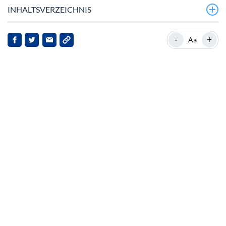
INHALTSVERZEICHNIS
Tethers zunehmende Akzeptanz in globalen Märkten
-
+
Aa
Tethers Marktposition und Stabilität
Tether im Fokus bei Krypto‑Entwicklungen
Auswirkungen für Stakeholder
Ausblick