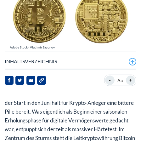
Adobe Stock - Vladimir Sazonov
INHALTSVERZEICHNIS
Rekord-Abflüsse: Institutionelle Anleger ziehen die
-
+
Aa
Reißleine
Kursrutsch am Mittwochmorgen: Bitcoin fällt unter
der Start in den Juni hält für Krypto-Anleger eine bittere
70.000 USD
Pille bereit. Was eigentlich als Beginn einer saisonalen
Ausblick für die Krypto-Erholung: Die magische 78.000-
Erholungsphase für digitale Vermögenswerte gedacht
Dollar-Hürde
war, entpuppt sich derzeit als massiver Härtetest. Im
Zentrum des Sturms steht die Leitkryptowährung Bitcoin
Fazit: Was ist jetzt wichtig für Anleger?