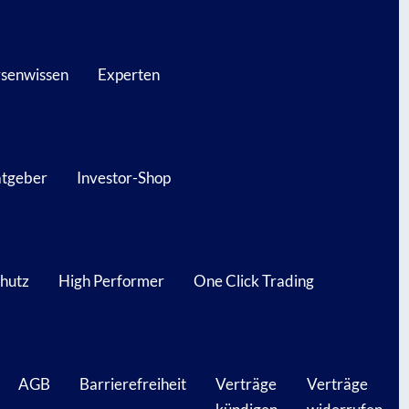
senwissen
Experten
atgeber
Investor-Shop
hutz
High Performer
One Click Trading
AGB
Barrierefreiheit
Verträge
Verträge