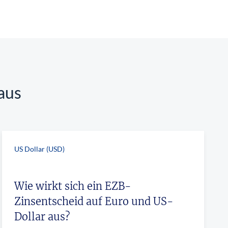
SHOP
SHOP
WEBINARE
WEBINARE
RATGEBER
RATGEBER
SHOP
WEBINARE
RATGEBER
aus
US Dollar (USD)
Wie wirkt sich ein EZB-
Zinsentscheid auf Euro und US-
Dollar aus?