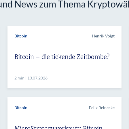
 und News zum Thema Kryptow
Bitcoin
Henrik Voigt
Bitcoin – die tickende Zeitbombe?
2 min | 13.07.2026
Bitcoin
Felix Reinecke
MicroStrategy verkauft: Bitcoin