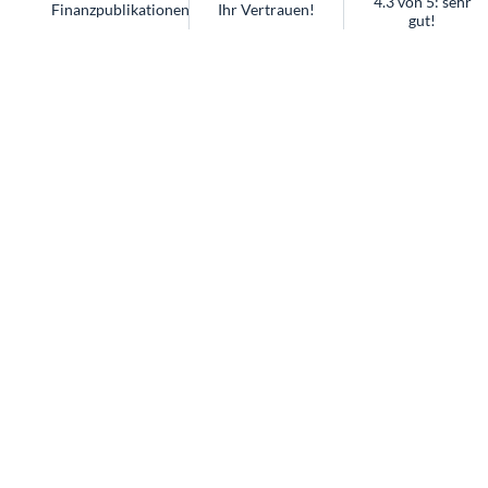
4.3 von 5: sehr
Finanzpublikationen
Ihr Vertrauen!
gut!