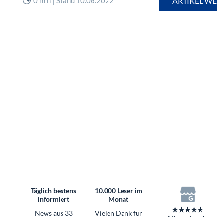
0 min | Stand 10.06.2022
ARTIKEL WE
überhaupt?
Worauf Sie bei ETFs achten sollten
Täglich bestens
10.000 Leser im
informiert
Monat
★★★★★
News aus 33
Vielen Dank für