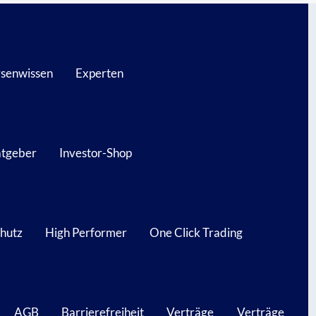
senwissen
Experten
atgeber
Investor-Shop
hutz
High Performer
One Click Trading
AGB
Barrierefreiheit
Verträge
Verträge