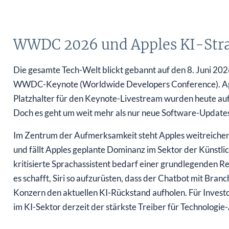
WWDC 2026 und Apples KI-Strate
Die gesamte Tech-Welt blickt gebannt auf den 8. Juni 202
WWDC-Keynote (Worldwide Developers Conference). Apple 
Platzhalter für den Keynote-Livestream wurden heute auf
Doch es geht um weit mehr als nur neue Software-Updates
Im Zentrum der Aufmerksamkeit steht Apples weitreichend
und fällt Apples geplante Dominanz im Sektor der Künstlich
kritisierte Sprachassistent bedarf einer grundlegenden 
es schafft, Siri so aufzurüsten, dass der Chatbot mit Bra
Konzern den aktuellen KI-Rückstand aufholen. Für Investore
im KI-Sektor derzeit der stärkste Treiber für Technologie-A