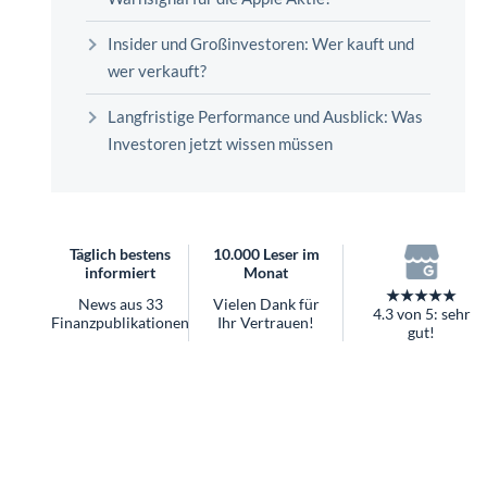
überhaupt?
Worauf Sie bei ETFs achten sollten
Insider und Großinvestoren: Wer kauft und
wer verkauft?
Langfristige Performance und Ausblick: Was
Investoren jetzt wissen müssen
Täglich bestens
10.000 Leser im
informiert
Monat
★★★★★
News aus 33
Vielen Dank für
4.3 von 5: sehr
Finanzpublikationen
Ihr Vertrauen!
gut!