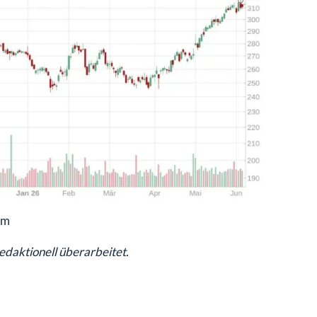
om
redaktionell überarbeitet.