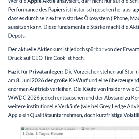
Wer die
Apple Aktie
analysiert, darf nicht nur auf die Sch
Performance des Papiers ist historisch gesehen herausrag
dass es durch sein extrem starkes Ökosystem (iPhone, Mac
aussitzen kann. Diese fundamentale Stärke macht die Akti
Depots.
Der aktuelle Aktienkurs ist jedoch spürbar von der Erwa
Druck auf CEO Tim Cook ist hoch.
Fazit für Privatanleger:
Die Vorzeichen stehen auf Sturm –
am 8. Juni 2026 der große KI-Wurf und eine überzeugende
enormen Auftrieb verleihen. Die Käufe von Insidern wie Cl
WWDC 2026 jedoch enttäuschen und der Abstand zu Konk
weitere institutionelle Verkäufe (wie bei Grey Ledge Adviso
Apple ein Qualitätsunternehmen, doch kurzfristige Volatili