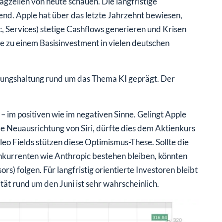
lagzeilen von heute schauen. Die langfristige
end. Apple hat über das letzte Jahrzehnt bewiesen,
, Services) stetige Cashflows generieren und Krisen
e zu einem Basisinvestment in vielen deutschen
rtungshaltung rund um das Thema KI geprägt. Der
 im positiven wie im negativen Sinne. Gelingt Apple
 Neuausrichtung von Siri, dürfte dies dem Aktienkurs
eo Fields stützen diese Optimismus-These. Sollte die
urrenten wie Anthropic bestehen bleiben, könnten
rs) folgen. Für langfristig orientierte Investoren bleibt
tät rund um den Juni ist sehr wahrscheinlich.