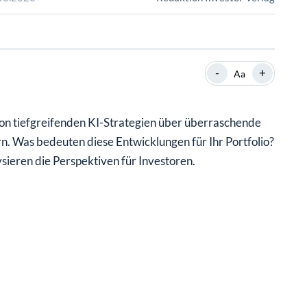
SHOP
SHOP
WEBINARE
WEBINARE
RATGEBER
RATGEBER
-
+
Aa
SHOP
WEBINARE
RATGEBER
on tiefgreifenden KI-Strategien über überraschende
rn. Was bedeuten diese Entwicklungen für Ihr Portfolio?
sieren die Perspektiven für Investoren.