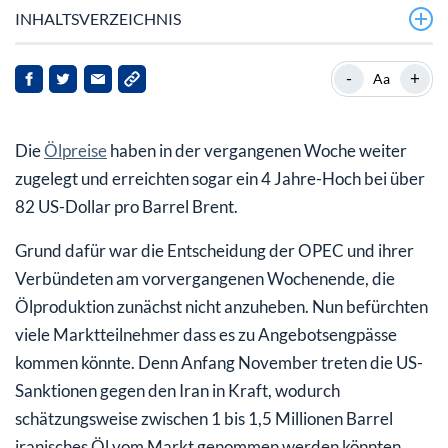
INHALTSVERZEICHNIS
Edelmetalle: Gold
-
+
Aa
Industriemetalle: Nickel
Die
Ölpreise
haben in der vergangenen Woche weiter
Agrarrohstoffe: Weizen
zugelegt und erreichten sogar ein 4 Jahre-Hoch bei über
82 US-Dollar pro Barrel Brent.
Grund dafür war die Entscheidung der OPEC und ihrer
Verbündeten am vorvergangenen Wochenende, die
Ölproduktion zunächst nicht anzuheben. Nun befürchten
viele Marktteilnehmer dass es zu Angebotsengpässe
kommen könnte. Denn Anfang November treten die US-
Sanktionen gegen den Iran in Kraft, wodurch
schätzungsweise zwischen 1 bis 1,5 Millionen Barrel
iranisches Öl vom Markt genommen werden könnten.