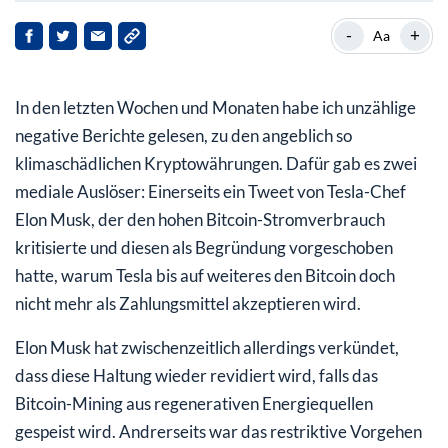
Fakten statt Polemik: Der Bitcoin ist kein
-
+
Aa
Klimaschädling!
Fazit: Die Krypto-Technologie ist weit mehr als Bitcoin,
In den letzten Wochen und Monaten habe ich unzählige
Ethereum & Co.
negative Berichte gelesen, zu den angeblich so
klimaschädlichen Kryptowährungen. Dafür gab es zwei
mediale Auslöser: Einerseits ein Tweet von Tesla-Chef
Elon Musk, der den hohen Bitcoin-Stromverbrauch
kritisierte und diesen als Begründung vorgeschoben
hatte, warum Tesla bis auf weiteres den Bitcoin doch
nicht mehr als Zahlungsmittel akzeptieren wird.
Elon Musk hat zwischenzeitlich allerdings verkündet,
dass diese Haltung wieder revidiert wird, falls das
Bitcoin-Mining aus regenerativen Energiequellen
gespeist wird. Andrerseits war das restriktive Vorgehen