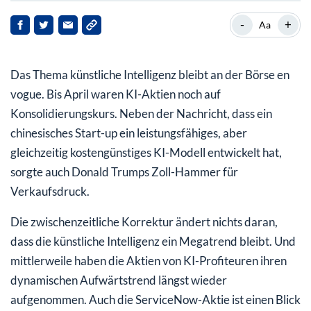
ServiceNow: wachstumsstarker Cloud-Spezialist
-
+
Aa
Jahresprognose angehoben
Das Thema künstliche Intelligenz bleibt an der Börse en
Aktienkurs pendelt noch um die 200-Tage-Linie
vogue. Bis April waren KI-Aktien noch auf
Konsolidierungskurs. Neben der Nachricht, dass ein
chinesisches Start-up ein leistungsfähiges, aber
gleichzeitig kostengünstiges KI-Modell entwickelt hat,
sorgte auch Donald Trumps Zoll-Hammer für
Verkaufsdruck.
Die zwischenzeitliche Korrektur ändert nichts daran,
dass die künstliche Intelligenz ein Megatrend bleibt. Und
mittlerweile haben die Aktien von KI-Profiteuren ihren
dynamischen Aufwärtstrend längst wieder
aufgenommen. Auch die ServiceNow-Aktie ist einen Blick