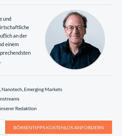
te und
rtschaftliche
uflich an der
nd einem
rsprechendsten
.
h, Nanotech, Emerging Markets
instreams
 unserer Redaktion
BÖRSENTIPPS KOSTENLOS ANFORDERN