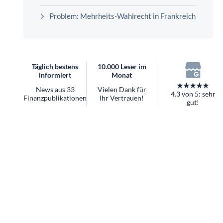
überhaupt?
Problem: Mehrheits-Wahlrecht in Frankreich
Worauf Sie bei ETFs achten sollten
Täglich bestens
10.000 Leser im
informiert
Monat
★★★★★
News aus 33
Vielen Dank für
4.3 von 5: sehr
Finanzpublikationen
Ihr Vertrauen!
gut!