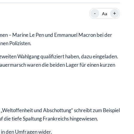
SHOP
SHOP
WEBINARE
WEBINARE
RATGEBER
RATGEBER
-
+
Aa
men – Marine Le Pen und Emmanuel Macron bei der
SHOP
WEBINARE
RATGEBER
nen Polizisten.
 zweiten Wahlgang qualifiziert haben, dazu eingeladen.
auermarsch waren die beiden Lager für einen kurzen
 „Weltoffenheit und Abschottung“ schreibt zum Beispiel
uf die tiefe Spaltung Frankreichs hingewiesen.
h in den Umfragen wider.