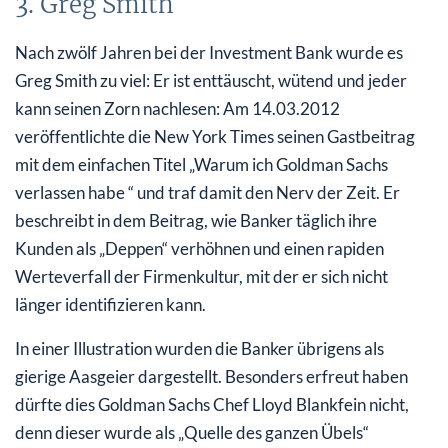
3. Greg Smith
Nach zwölf Jahren bei der Investment Bank wurde es
Greg Smith zu viel: Er ist enttäuscht, wütend und jeder
kann seinen Zorn nachlesen: Am 14.03.2012
veröffentlichte die New York Times seinen Gastbeitrag
mit dem einfachen Titel „Warum ich Goldman Sachs
verlassen habe “ und traf damit den Nerv der Zeit. Er
beschreibt in dem Beitrag, wie Banker täglich ihre
Kunden als „Deppen“ verhöhnen und einen rapiden
Werteverfall der Firmenkultur, mit der er sich nicht
länger identifizieren kann.
In einer Illustration wurden die Banker übrigens als
gierige Aasgeier dargestellt. Besonders erfreut haben
dürfte dies Goldman Sachs Chef Lloyd Blankfein nicht,
denn dieser wurde als „Quelle des ganzen Übels“