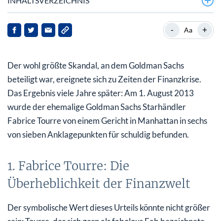
INHALTSVERZEICHNIS
1. Fabrice Tourre: Die Überheblichkeit der Finanzwelt
-
+
Aa
2. Schuldenkosmetik in Griechenland
Der wohl größte Skandal, an dem Goldman Sachs
3. Greg Smith
beteiligt war, ereignete sich zu Zeiten der Finanzkrise.
4. AIG: Mitschuld bei Goldman Sachs?
Das Ergebnis viele Jahre später: Am 1. August 2013
wurde der ehemalige Goldman Sachs Starhändler
Fabrice Tourre von einem Gericht in Manhattan in sechs
von sieben Anklagepunkten für schuldig befunden.
1. Fabrice Tourre: Die
Überheblichkeit der Finanzwelt
Der symbolische Wert dieses Urteils könnte nicht größer