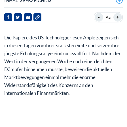
INHALTSVERZEICHNIS
Apple-Aktie (ISIN: US0378331005) baut Gewinne
-
+
Aa
weiter aus
Kundenbindung und Margen treiben das Wertpapier
Die Papiere des US-Technologieriesen Apple zeigen sich
in diesen Tagen von ihrer stärksten Seite und setzen ihre
jüngste Erholungsrallye eindrucksvoll fort. Nachdem der
Wert in der vergangenen Woche noch einen leichten
Dämpfer hinnehmen musste, beweisen die aktuellen
Marktbewegungen einmal mehr die enorme
Widerstandsfähigkeit des Konzerns an den
internationalen Finanzmärkten.