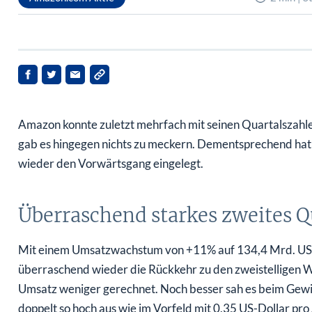
Amazon konnte zuletzt mehrfach mit seinen Quartalszahle
gab es hingegen nichts zu meckern. Dementsprechend ha
wieder den Vorwärtsgang eingelegt.
Überraschend starkes zweites Q
Mit einem Umsatzwachstum von +11% auf 134,4 Mrd. US-
überraschend wieder die Rückkehr zu den zweistelligen 
Umsatz weniger gerechnet. Noch besser sah es beim Gewinn
doppelt so hoch aus wie im Vorfeld mit 0,35 US-Dollar pro