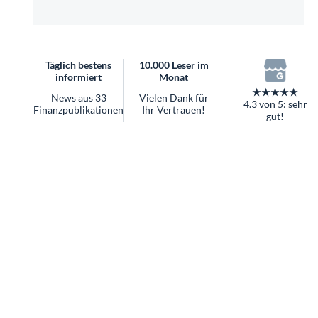
überhaupt?
Worauf Sie bei ETFs achten sollten
Täglich bestens
10.000 Leser im
informiert
Monat
★★★★★
News aus 33
Vielen Dank für
4.3 von 5: sehr
Finanzpublikationen
Ihr Vertrauen!
gut!