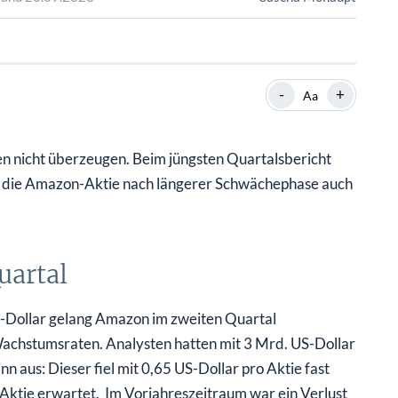
SHOP
SHOP
WEBINARE
WEBINARE
RATGEBER
RATGEBER
-
+
Aa
SHOP
WEBINARE
RATGEBER
n nicht überzeugen. Beim jüngsten Quartalsbericht
t die Amazon-Aktie nach längerer Schwächephase auch
uartal
Dollar gelang Amazon im zweiten Quartal
Wachstumsraten. Analysten hatten mit 3 Mrd. US-Dollar
 aus: Dieser fiel mit 0,65 US-Dollar pro Aktie fast
 Aktie erwartet. Im Vorjahreszeitraum war ein Verlust