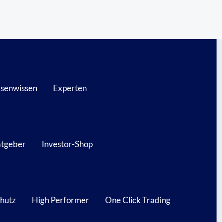
senwissen
Experten
atgeber
Investor-Shop
hutz
High Performer
One Click Trading