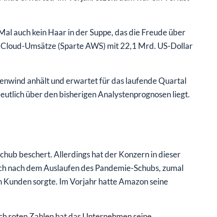
al auch kein Haar in der Suppe, das die Freude über
en Cloud-Umsätze (Sparte AWS) mit 22,1 Mrd. US-Dollar
enwind anhält und erwartet für das laufende Quartal
utlich über den bisherigen Analystenprognosen liegt.
ub beschert. Allerdings hat der Konzern in dieser
 sich nach dem Auslaufen des Pandemie-Schubs, zumal
n Kunden sorgte. Im Vorjahr hatte Amazon seine
ch roten Zahlen hat das Unternehmen seine