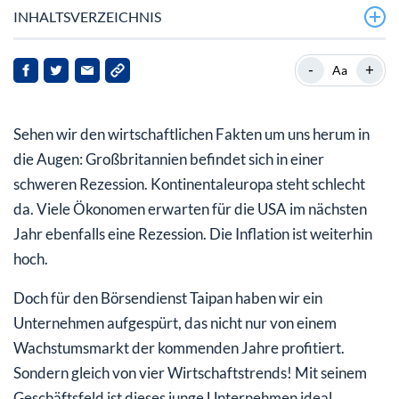
INHALTSVERZEICHNIS
Gewinner-Unternehmen ist in vier Umwelt-
-
+
Aa
Boommärkten aktiv
Recycling-Spezialist für Lithium-Ionen-Batterien
Sehen wir den wirtschaftlichen Fakten um uns herum in
Fazit:
die Augen: Großbritannien befindet sich in einer
schweren Rezession. Kontinentaleuropa steht schlecht
da. Viele Ökonomen erwarten für die USA im nächsten
Jahr ebenfalls eine Rezession. Die Inflation ist weiterhin
hoch.
Doch für den Börsendienst Taipan haben wir ein
Unternehmen aufgespürt, das nicht nur von einem
Wachstumsmarkt der kommenden Jahre profitiert.
Sondern gleich von vier Wirtschaftstrends! Mit seinem
Geschäftsfeld ist dieses junge Unternehmen ideal