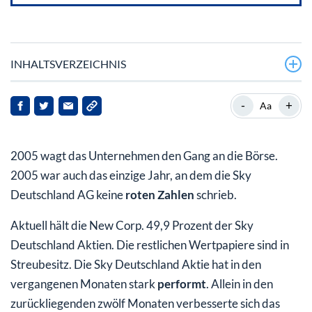
INHALTSVERZEICHNIS
Die Aktionärsstruktur der Sky Deutschland AG
-
+
Aa
Trotz positiver Unternehmensentwicklung bleibt die
Stimmung verhalten
2005 wagt das Unternehmen den Gang an die Börse.
Die Sky Deutschland Aktie: Mit exklusivem
2005 war auch das einzige Jahr, an dem die Sky
Programmangebot auf Erfolgskurs
Deutschland AG keine
roten Zahlen
schrieb.
Aus der Premiere AG wurde die Sky Deutschland AG
Aktuell hält die New Corp. 49,9 Prozent der Sky
Deutschland Aktien. Die restlichen Wertpapiere sind in
Streubesitz. Die Sky Deutschland Aktie hat in den
vergangenen Monaten stark
performt
. Allein in den
zurückliegenden zwölf Monaten verbesserte sich das